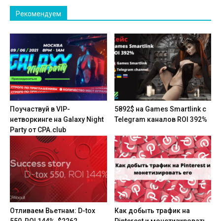
Рекомендуем
Поучаствуй в VIP-
5892$ на Games Smartlink с
нетворкинге на Galaxy Night
Telegram каналов ROI 392%
Party от CPA.club
Отливаем Вьетнам: D-tox
Как добыть трафик на
550, ROI 144%, $2262
Pinterest и монетизировать