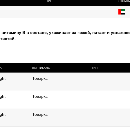
ТИП
СТРАН
витамину В в составе, ухаживает за кожей, питает и увлажня
атистой.
А
ВЕРТИКАЛЬ
ТИП
ight
Товарка
ight
Товарка
ight
Товарка