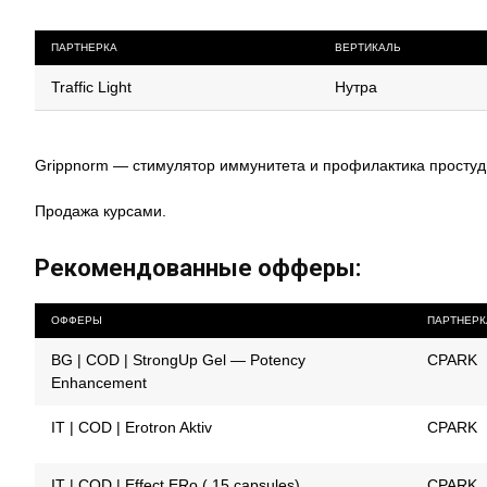
ПАРТНЕРКА
ВЕРТИКАЛЬ
Traffic Light
Нутра
Grippnorm — стимулятор иммунитета и профилактика просту
Продажа курсами.
Рекомендованные офферы:
ОФФЕРЫ
ПАРТНЕРК
BG | COD | StrongUp Gel — Potency
CPARK
Enhancement
IT | COD | Erotron Aktiv
CPARK
IT | COD | Effect ERo ( 15 capsules)
CPARK