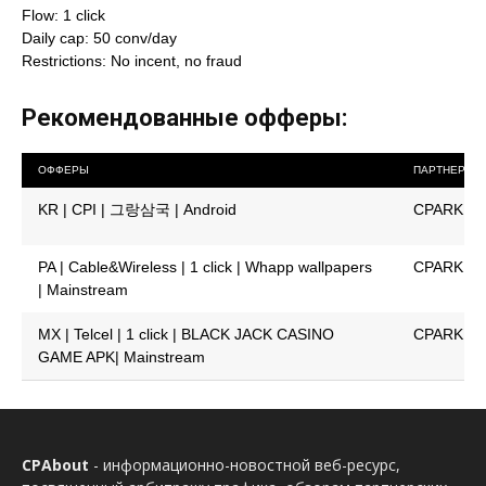
Flow: 1 click
Daily cap: 50 conv/day
Restrictions: No incent, no fraud
Рекомендованные офферы:
ОФФЕРЫ
ПАРТНЕРКА
KR | CPI | 그랑삼국 | Android
CPARK
PA | Cable&Wireless | 1 click | Whapp wallpapers
CPARK
| Mainstream
MX | Telcel | 1 click | BLACK JACK CASINO
CPARK
GAME APK| Mainstream
CPAbout
- информационно-новостной веб-ресурс,