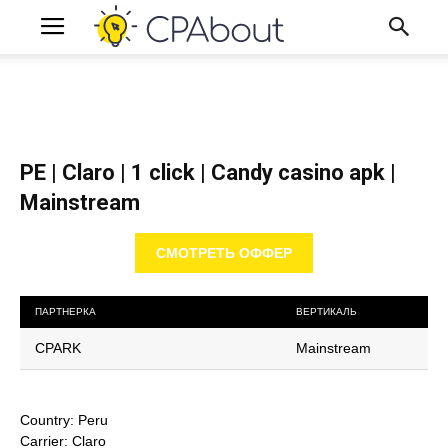
PE | Claro | 1 click | Candy casino apk |
Mainstream
СМОТРЕТЬ ОФФЕР
ПАРТНЕРКА
ВЕРТИКАЛЬ
CPARK
Mainstream
Country: Peru
Carrier: Claro