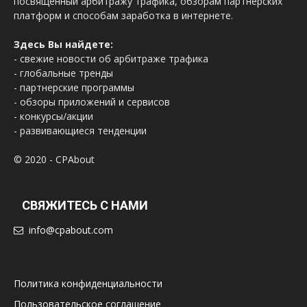
посвященный арбитражу трафика, обзорам партнерских
платформ и способам заработка в интернете.
Здесь Вы найдете:
- свежие новости об арбитраже трафика
- глобальные тренды
- партнерские программы
- обзоры приложений и сервисов
- конкурсы/акции
- развивающиеся тенденции
© 2020 - CPAbout
СВЯЖИТЕСЬ С НАМИ
info@cpabout.com
Политика конфиденциальности
Пользовательское соглашение