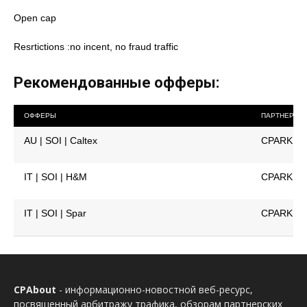
Open cap
Resrtictions :no incent, no fraud traffic
Рекомендованные офферы:
ОФФЕРЫ
ПАРТНЕРКА
AU | SOI | Caltex
CPARK
IT | SOI | H&M
CPARK
IT | SOI | Spar
CPARK
CPAbout
- информационно-новостной веб-ресурс,
посвященный арбитражу трафика, обзорам партнерских