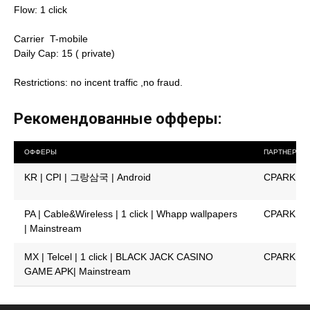
Flow: 1 click
Carrier T-mobile
Daily Cap: 15 ( private)
Restrictions: no incent traffic ,no fraud.
Рекомендованные офферы:
ОФФЕРЫ
ПАРТНЕРКА
KR | CPI | 그랑삼국 | Android
CPARK
PA | Cable&Wireless | 1 click | Whapp wallpapers
CPARK
| Mainstream
MX | Telcel | 1 click | BLACK JACK CASINO
CPARK
GAME APK| Mainstream