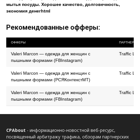
мытья посуды. Хорошее качество, долговечность,
экономия денегhtml
Рекомендованные офферы:
ОФФЕРЫ
ПАРТНЕРКА
Valeri Marcon — одежда для женщин с
Traffic Lig
пышными формами (FBInstagram)
Valeri Marcon — одежда для женщин с
Traffic Lig
пышными формами (РСЯКонтекстМТ)
Valeri Marcon — одежда для женщин с
Traffic Lig
пышными формами (FBInstagram)
CPAbout
- информационно-новостной веб-ресурс,
посвященный арбитражу трафика, обзорам партнерских