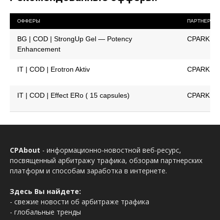
ОФФЕРЫ
ПАРТНЕРКА
BG | COD | StrongUp Gel — Potency
CPARK
Enhancement
IT | COD | Erotron Aktiv
CPARK
IT | COD | Effect ERo ( 15 capsules)
CPARK
CPAbout
- информационно-новостной веб-ресурс,
посвященный арбитражу трафика, обзорам партнерских
платформ и способам заработка в интернете.
Здесь Вы найдете:
- свежие новости об арбитраже трафика
- глобальные тренды