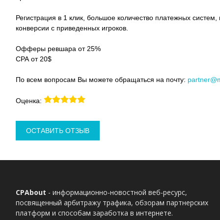
Регистрация в 1 клик, большое количество платежных систем, 
конверсии с приведенных игроков.
Офферы ревшара от 25%
СРА от 20$
По всем вопросам Вы можете обращаться на почту:
partner@me
Оценка:
ОСТАВИТЬ ОТЗЫВ
CPAbout
- информационно-новостной веб-ресурс,
посвященный арбитражу трафика, обзорам партнерских
платформ и способам заработка в интернете.