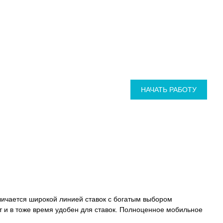
НАЧАТЬ РАБОТУ
тличается широкой линией ставок с богатым выбором
т и в тоже время удобен для ставок. Полноценное мобильное